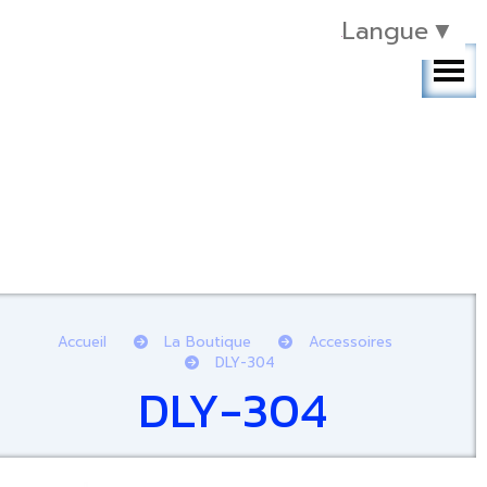
Langue
▼
Accueil
La Boutique
Accessoires
DLY-304
DLY-304